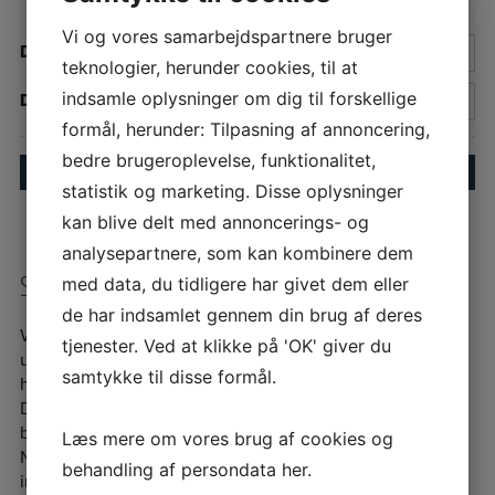
Vi og vores samarbejdspartnere bruger
Dit postnummer
teknologier, herunder cookies, til at
indsamle oplysninger om dig til forskellige
Din boligs areal
formål, herunder: Tilpasning af annoncering,
bedre brugeroplevelse, funktionalitet,
statistik og marketing. Disse oplysninger
kan blive delt med annoncerings- og
analysepartnere, som kan kombinere dem
SALÆR
med data, du tidligere har givet dem eller
de har indsamlet gennem din brug af deres
Vi har sat hvad vi syntes er et rimeligt niveau for
tjenester. Ved at klikke på 'OK' giver du
udlejningen – 4,16% af årslejen, svarende til ½ måneds
samtykke til disse formål.
husleje + moms.
Det er dermed markedets billigste, og i vores øjne, det
bedste tilbud du som udlejer kan få.
Læs mere om vores brug af cookies og
Minimumssalær er kr. 9.900,00 + moms. Se hvad salæret
behandling af persondata
her
.
indeholder under ”
Priser”
.