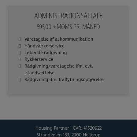
ADMINISTRATIONSAFTALE
595,00 +MOMS PR. MÅNED
Varetagelse af al kommunikation
Håndværkerservice
Løbende rådgivning
Rykkerservice
Rådgivning/varetagelse ifm. evt.
istandsættelse
Rådgivning ifm. fraflytningsopgørelse
Housing Partner | CVR: 41520922
Strandvejen 183
,
2900 Hellerup