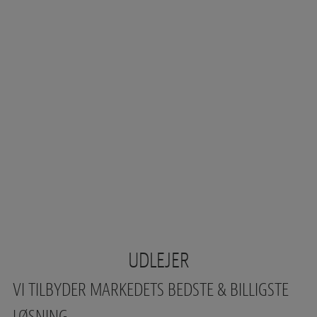
Hop
+45 53 53 90 64
til
indholdet
UDLEJER
VI TILBYDER MARKEDETS BEDSTE & BILLIGSTE
LØSNING